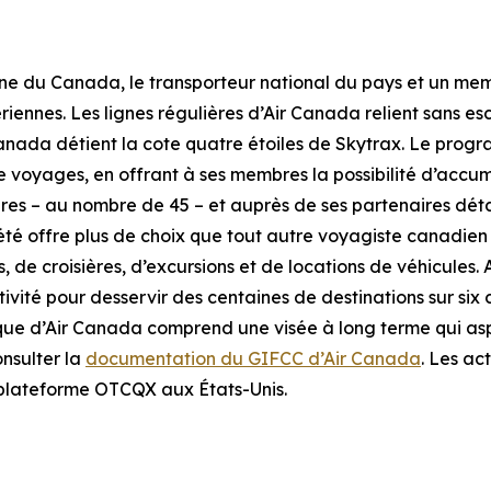
nne du Canada, le transporteur national du pays et un me
iennes. Les lignes régulières d’Air Canada relient sans e
r Canada détient la cote quatre étoiles de Skytrax. Le pro
voyages, en offrant à ses membres la possibilité d’accum
s – au nombre de 45 – et auprès de ses partenaires détaill
été offre plus de choix que tout autre voyagiste canadien
, de croisières, d’excursions et de locations de véhicules.
ivité pour desservir des centaines de destinations sur six
que d’Air Canada comprend une visée à long terme qui aspi
onsulter la
documentation du GIFCC d’Air Canada
. Les ac
 plateforme OTCQX aux États-Unis.