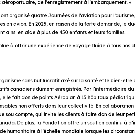
s aéroportuaire, de l’enregistrement à l’embarquement. »
nt organisé quatre Journées de l’aviation pour l’autisme, 
s en avion. En 2025, en raison de la forte demande, le du
 ainsi en aide à plus de 450 enfants et leurs familles.
olue à offrir une expérience de voyage fluide à tous nos c
anisme sans but lucratif axé sur la santé et le bien-être d
tatifs canadiens dûment enregistrés. Par l’intermédiaire du
n, elle fait don de points Aéroplan à 15 hôpitaux pédiatr
ables non offerts dans leur collectivité. En collaboratio
sou compte, qui invite les clients à faire don de leur pet
Canada. De plus, la Fondation offre un soutien continu à d’
ide humanitaire à l’échelle mondiale lorsque les circonstanc