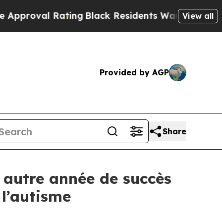
ating
Black Residents Warned of Abusive Cops for
View all
Provided by AGP
Share
 autre année de succès
 l’autisme